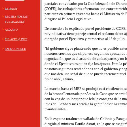
parciales convocados por la Confederación de Obrero
(COFE), los trabajadores efectuaron una concentració
ESTUDOS
partieron en primera instancia hacia el Ministerio de
RECEBA NOSSAS
dirigirse al Palacio Legislativo.
PUBLICAÇÕES
De acuerdo a lo explicado por el presidente de COFE, 
ARQUIVO
reivindicativa tiene por eje central el reclamo de un aj
otorgado por el Ejecutivo y retroactivo al 1º de julio.
ENLACES (LINKS)
"El gobierno sigue planteando que no es posible antes
FALE CONOSCO
nosotros creemos que sí, por eso seguimos apostando a
negociación, que es el acuerdo de ambas partes y no l
donde el Ejecutivo es quien fija los ajustes. Pero la 
nosotros seguimos sentándonos con el gobierno y neg
que nos den una señal de que se puede incrementar el
fin de año", afirmó.
La marcha hasta el MEF se produjo casi en silencio, sa
de la bronca" entonada por Araca la Cana que se emitía
con la voz de un locutor que leía la consigna de la m
lejos del Fondo y más cerca a la gente"­ desde la camio
manifestantes.
En la esquina totalmente vallada de Colonia y Paragua
dirigida al ministro Danilo Astori, en la que se aseguró