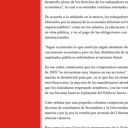
desarrollo pleno de los derechos de los trabajadores es,
económica", la cual a su entender continua orientada 
De acuerdo a lo señalado en la misiva, los trabajadore
obtenidos por la mejora de la economía deberían servi
imprescindibles" como ser los salarios, la educación, la
en obra pública; y no al pago de las obligaciones co
internacionales.
"Sigue ocurriendo lo que usted (en algún momento de
crecimiento económico pero no hay distribución de la 
empleados públicos refiriéndose al ministro Astori.
En ese orden, remarcaron que los compromisos asumid
de 2005 "se encuentran muy lejanos en sus acciones". Tr
marcha se desarticuló para que, en lo que fue un eleme
movilizaciones, la mayoría de los manifestantes abord
que los trasladaron ­respetando semáforos, con las vent
de sus bocinas­ hasta la explanada del Edificio Anexo 
Cabe señalar que una pequeña columna compuesta por
decenas de estudiantes de Secundaria y la Universidad
marcha a pie (y por la vereda) por avenida del Libert
entonar cánticos.
Para cerrar la movilización el representante de la Fed