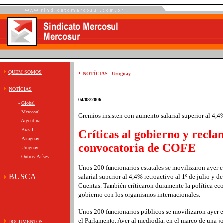
QUEM SOMOS
NOTÍCIAS - Uruguay
NOTÍCIAS
04/08/2006 -
-
Global
-
Mercosul
Gremios insisten con aumento salarial superior al 4,4%
-
Argentina
-
Brasil
Críticas al gobierno y recl
-
Paraguay
convocatoria de COFE
-
Uruguay
-
Outros Países
Unos 200 funcionarios estatales se movilizaron ayer 
BUSCA
salarial superior al 4,4% retroactivo al 1º de julio y d
Cuentas. También críticaron duramente la política ec
gobierno con los organismos internacionales.
Unos 200 funcionarios públicos se movilizaron ayer e
el Parlamento. Ayer al mediodía, en el marco de una j
DOCUMENTOS