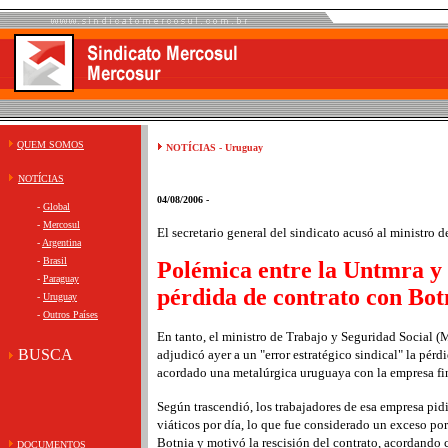
QUEM SOMOS
NOTÍCIAS - Uruguay
NOTÍCIAS
04/08/2006 -
-
Global
-
Mercosul
El secretario general del sindicato acusó al ministro 
-
Argentina
-
Brasil
Polémica entre la Untmra y
-
Paraguay
pérdida de contrato con Bot
-
Uruguay
-
Outros Países
En tanto, el ministro de Trabajo y Seguridad Social
BUSCA
adjudicó ayer a un "error estratégico sindical" la pérd
acordado una metalúrgica uruguaya con la empresa fi
Según trascendió, los trabajadores de esa empresa pid
viáticos por día, lo que fue considerado un exceso por
Botnia y motivó la rescisión del contrato, acordando 
DOCUMENTOS