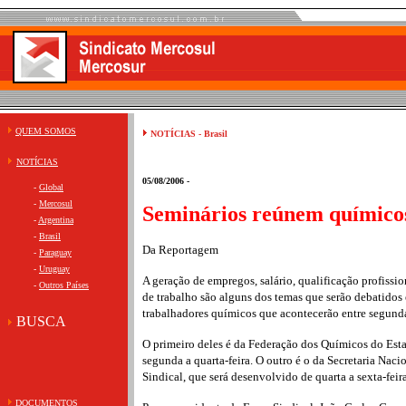
QUEM SOMOS
NOTÍCIAS - Brasil
NOTÍCIAS
05/08/2006 -
-
Global
-
Mercosul
Seminários reúnem químic
-
Argentina
-
Brasil
Da Reportagem
-
Paraguay
-
Uruguay
A geração de empregos, salário, qualificação profissi
-
Outros Países
de trabalho são alguns dos temas que serão debatidos
trabalhadores químicos que acontecerão entre segunda 
BUSCA
O primeiro deles é da Federação dos Químicos do Esta
segunda a quarta-feira. O outro é o da Secretaria Nac
Sindical, que será desenvolvido de quarta a sexta-feira
DOCUMENTOS