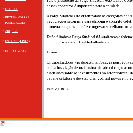
Para o presidente da Força Sindical, João Carlos Gonça
desses encontros é importante para a entidade.
ESTUDOS
A Força Sindical está organizando as categorias por ra
RECEBA NOSSAS
negociações setoriais e para elaborar o contrato colet
PUBLICAÇÕES
primeira categoria que fez congresso semelhante foi a 
ARQUIVO
Estão filiados à Força Sindical 65 sindicatos e federa
ENLACES (LINKS)
que representam 200 mil trabalhadores.
FALE CONOSCO
Usinas
Os trabalhadores vão debater, também, as perspectiva
com a instalação de mais usinas de álcool e açúcar no 
discussões sobre os investimentos no setor florestal-in
papel e celulose e deverão criar 261 mil novos empre
Fonte:
A Tribuna