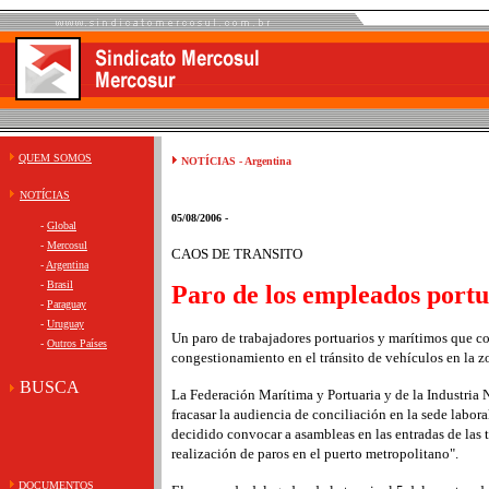
QUEM SOMOS
NOTÍCIAS - Argentina
NOTÍCIAS
05/08/2006 -
-
Global
-
Mercosul
CAOS DE TRANSITO
-
Argentina
-
Brasil
Paro de los empleados portu
-
Paraguay
-
Uruguay
Un paro de trabajadores portuarios y marítimos que c
-
Outros Países
congestionamiento en el tránsito de vehículos en la zo
BUSCA
La Federación Marítima y Portuaria y de la Industria 
fracasar la audiencia de conciliación en la sede labora
decidido convocar a asambleas en las entradas de las t
realización de paros en el puerto metropolitano".
DOCUMENTOS