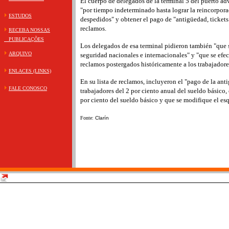
El cuerpo de delegados de la terminal 5 del puerto advi
"por tiempo indeterminado hasta lograr la reincorpora
ESTUDOS
despedidos" y obtener el pago de "antigüedad, tickets 
reclamos.
RECEBA NOSSAS
PUBLICAÇÕES
Los delegados de esa terminal pidieron también "que 
ARQUIVO
seguridad nacionales e internacionales" y "que se efec
reclamos postergados históricamente a los trabajadore
ENLACES (LINKS)
En su lista de reclamos, incluyeron el "pago de la ant
FALE CONOSCO
trabajadores del 2 por ciento anual del sueldo básico,
por ciento del sueldo básico y que se modifique el e
Fonte:
Clarín