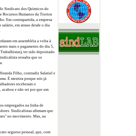
do Sindicato dos Químicos do
 de Recursos Humanos da Trorion
lho. Em contrapartida, a empresa
salário, em atraso desde o dia
.
ordaram em assembléia a volta à
mento mais o pagamento do dia 5,
Trabalhistas), ter sido depositado
ndicalista ressalta que os
a.
randa Filho, contradiz Salatiel e
uma. É mentira porque nós já
balhadores receberam o
, acabou e não sei por que um
os empregados na linha de
ores. Sindicalistas afirmam que
rmes" no movimento. Mas, na
icato segurou pessoal, que, com