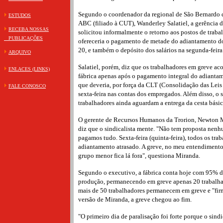
Segundo o coordenador da regional de São Bernardo 
ESTUDOS
ABC (filiado à CUT), Wanderley Salatiel, a gerência
RECEBA NOSSAS
solicitou informalmente o retorno aos postos de traba
PUBLICAÇÕES
ofereceria o pagamento de metade do adiantamento do 
20, e também o depósito dos salários na segunda-feira
ARQUIVO
Salatiel, porém, diz que os trabalhadores em greve ac
ENLACES (LINKS)
fábrica apenas após o pagamento integral do adianta
que deveria, por força da CLT (Consolidação das Leis 
FALE CONOSCO
sexta-feira nas contas dos empregados. Além disso, o si
trabalhadores ainda aguardam a entrega da cesta básic
O gerente de Recursos Humanos da Trorion, Newton Mi
diz que o sindicalista mente. "Não tem proposta nenh
pagamos tudo. Sexta-feira (quinta-feira), todos os tra
adiantamento atrasado. A greve, no meu entendimento
grupo menor fica lá fora", questiona Miranda.
Segundo o executivo, a fábrica conta hoje com 95% d
produção, permanecendo em greve apenas 20 trabalhad
mais de 50 trabalhadores permanecem em greve e "fi
versão de Miranda, a greve chegou ao fim.
"O primeiro dia de paralisação foi forte porque o sind