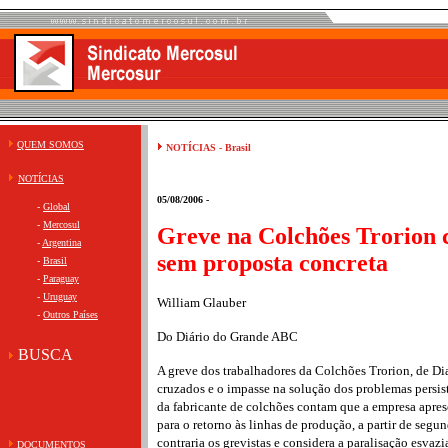
QUEM SOMOS
NOTÍCIAS - Brasil
NOTÍCIAS
05/08/2006 -
-
Global
-
Mercosul
Greve na Colchões Trorion c
-
Argentina
sem proposta concreta
-
Brasil
-
Paraguay
-
Uruguay
William Glauber
-
Outros Países
Do Diário do Grande ABC
BUSCA
A greve dos trabalhadores da Colchões Trorion, de Di
cruzados e o impasse na solução dos problemas persist
da fabricante de colchões contam que a empresa apres
para o retorno às linhas de produção, a partir de segun
contraria os grevistas e considera a paralisação esva
DOCUMENTOS