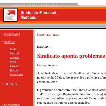
QUEM SOMOS
NOTÍCIAS - Brasil
NOTÍCIAS
06/08/2006 -
-
Global
-
Mercosul
Sindicato aponta problemas 
-
Argentina
-
Brasil
Da Reportagem
-
Paraguay
-
Uruguay
A demissão de um diretor do Sindicato dos Trabalhador
-
Outros Países
no último dia 30 de julho, reacendeu a polêmica sobre 
ensino no setor.
BUSCA
O presidente do sindicato, José Ernesto Gomes Casti
154ª. Circunscrição Regional de Trânsito (Ciretran), 
na última quarta-feira, que a auto-escola Capra, onde o
empregando instrutores descredenciados.
DOCUMENTOS