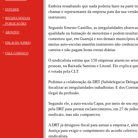
Embora ressaltando que nada poderia fazer na parte t
ESTUDOS
chamar o representante da empresa para dar sua versão
instrutores.
RECEBA NOSSAS
PUBLICAÇÕES
Segundo Ernesto Castilho, as irregularidades observ
ARQUIVO
qualidade na formação de motoristas e podem resultar 
comentou que, em Guarujá e nos demais municípios da b
ENLACES (LINKS)
muitas auto-escolas mantêm instrutores não credencia
carteira e não pagam horas extras diárias.
FALE CONOSCO
O sindicalista estima que 150 empresas atuem no seto
pessoas, na Baixada Santista e Litoral. Ele explica qu
é vetada pela CLT.
Pedimos a colaboração da DRT (Subdelegacia Delegac
fiscalizar as irregularidades trabalhistas. E dos Ciretr
ilegal da profissão.
Segundo ele, a auto-escola Capra, por meio de seu rep
pela DRT para prestar esclarecimentos, em 27 de jul
sindicato, mas não compareceu.
A DRT já designou fiscal para autuar a empresa e, alé
Justiça para exigir o cumprimento do acordo coletivo 
sindicalista.