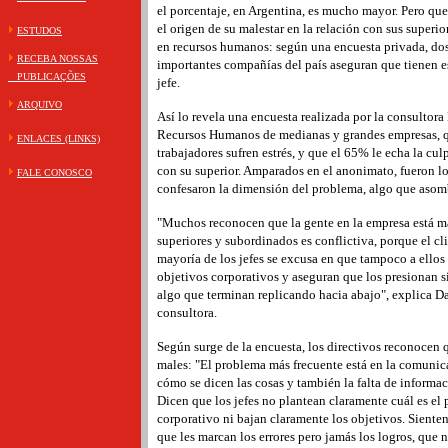
el porcentaje, en Argentina, es mucho mayor. Pero qu
el origen de su malestar en la relación con sus superio
ESTUDOS
en recursos humanos: según una encuesta privada, dos
RECEBA NOSSAS
importantes compañías del país aseguran que tienen es
PUBLICAÇÕES
jefe.
ARQUIVO
Así lo revela una encuesta realizada por la consultora
Recursos Humanos de medianas y grandes empresas, qu
ENLACES (LINKS)
trabajadores sufren estrés, y que el 65% le echa la culp
con su superior. Amparados en el anonimato, fueron lo
FALE CONOSCO
confesaron la dimensión del problema, algo que asom
"Muchos reconocen que la gente en la empresa está ma
superiores y subordinados es conflictiva, porque el cl
mayoría de los jefes se excusa en que tampoco a ellos 
objetivos corporativos y aseguran que los presionan s
algo que terminan replicando hacia abajo", explica Da
consultora.
Según surge de la encuesta, los directivos reconocen 
males: "El problema más frecuente está en la comuni
cómo se dicen las cosas y también la falta de informac
Dicen que los jefes no plantean claramente cuál es el 
corporativo ni bajan claramente los objetivos. Siente
que les marcan los errores pero jamás los logros, que