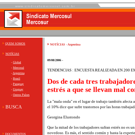
QUEM SOMOS
NOTÍCIAS - Argentina
NOTÍCIAS
09/08/2006 -
-
Global
-
Mercosul
TENDENCIAS : ENCUESTA REALIZADA EN 200 E
-
Argentina
-
Brasil
Dos de cada tres trabajador
-
Paraguay
estrés a que se llevan mal co
-
Uruguay
-
Outros Países
La "mala onda" en el lugar de trabajo también afecta 
BUSCA
el 10% dice que sufre trastornos por las horas trabajad
Georgina Elustondo
Que la mitad de los trabajadores sufran estrés no es u
novedoso. Es más, el sentido común y hasta la experie
DOCUMENTOS