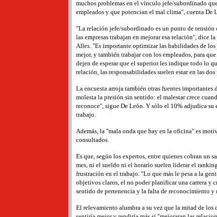
muchos problemas en el vínculo jefe/subordinado que
empleados y que potencian el mal clima", cuenta De 
"La relación jefe/subordinado es un punto de tensión c
las empresas trabajan en mejorar esa relación", dice 
Alles. "Es importante optimizar las habilidades de los 
mejor, y también trabajar con los empleados, para que
dejen de esperar que el superior les indique todo lo 
relación, las responsabilidades suelen estar en las dos 
La encuesta arroja también otras fuentes importantes d
molesta la presión sin sentido: el malestar crece cuan
reconoce", sigue De León. Y sólo el 10% adjudica su e
trabajo.
Además, la "mala onda que hay en la oficina" es motiv
consultados.
Es que, según los expertos, entre quienes cobran un sa
mes, ni el sueldo ni el horario suelen liderar el rankin
frustración en el trabajo. "Lo que más le pesa a la gente
objetivos claros, el no poder planificar una carrera y cr
sentido de pertenencia y la falta de reconocimiento y 
El relevamiento alumbra a su vez que la mitad de los d
sentiría mejor y rendiría más si "mejoraran las relacion