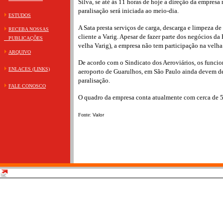
Silva, se até às 11 horas de hoje a direção da empresa 
paralisação será iniciada ao meio-dia.
ESTUDOS
A Sata presta serviços de carga, descarga e limpeza d
RECEBA NOSSAS
cliente a Varig. Apesar de fazer parte dos negócios d
PUBLICAÇÕES
velha Varig), a empresa não tem participação na velh
ARQUIVO
De acordo com o Sindicato dos Aeroviários, os funcio
ENLACES (LINKS)
aeroporto de Guarulhos, em São Paulo ainda devem de
paralisação.
FALE CONOSCO
O quadro da empresa conta atualmente com cerca de 5
Fonte:
Valor