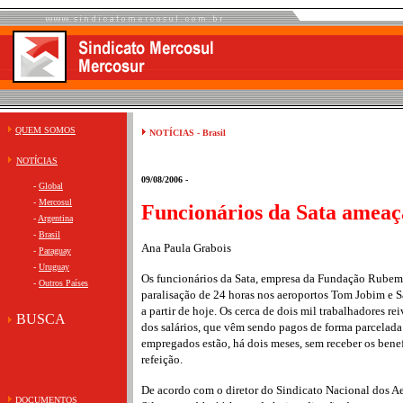
QUEM SOMOS
NOTÍCIAS - Brasil
NOTÍCIAS
09/08/2006 -
-
Global
-
Mercosul
Funcionários da Sata ameaç
-
Argentina
-
Brasil
Ana Paula Grabois
-
Paraguay
-
Uruguay
Os funcionários da Sata, empresa da Fundação Rubem
-
Outros Países
paralisação de 24 horas nos aeroportos Tom Jobim e S
a partir de hoje. Os cerca de dois mil trabalhadores r
BUSCA
dos salários, que vêm sendo pagos de forma parcelada 
empregados estão, há dois meses, sem receber os benefí
refeição.
De acordo com o diretor do Sindicato Nacional dos A
DOCUMENTOS