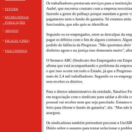
Os trabalhadores prestavam serviços para a instituiç
André, que encerrou contrato com a empresa terceiriza
ESTUDOS
fazendo a gente de palhaço porque mandam a gente vi
RECEBA NOSSAS
pagamento nem o fundo de garantia. Só estamos atrás 
PUBLICAÇÕES
funcionária, que não quis se identificar.
ARQUIVO
Segundo os ex-empregados, entre as desculpas da empre
pagar os débitos com o fim de alguns contratos. Algu
ENLACES (LINKS)
pedido de falência da Progresso. "Não queremos abrir
dinheiro agora e na justiça isso demoraria muito", afi
FALE CONOSCO
O Siemaco ABC (Sindicato dos Empregados em Empres
afirma que está acompanhando o problema da empres
e que isso ocorre em todo o Estado, já que a Progress
mais de 2,4 mil trabalhadores. Segundo os ex-emprega
sem receber os direitos.
Para o diretor administrativo da entidade, Natalino Fer
em negociação com o sindicato para saldar a dívida c
pessoal vai receber nem que seja parcelado. Estamos e
feito para liberar o fundo de garantia", diz. "Mas não
assegura.
Os sindicalistas também pretendem procurar a UniABC
Diário sobre o assunto para tentar solucionar o problem