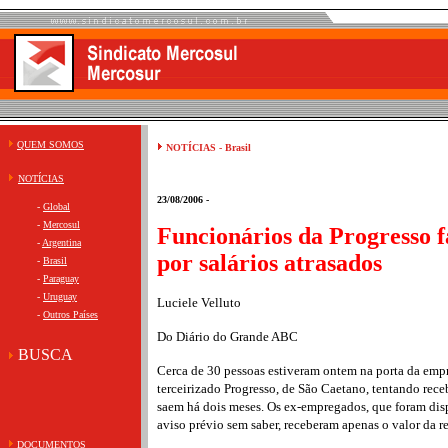
QUEM SOMOS
NOTÍCIAS - Brasil
NOTÍCIAS
23/08/2006 -
-
Global
-
Mercosul
Funcionários da Progresso 
-
Argentina
por salários atrasados
-
Brasil
-
Paraguay
-
Uruguay
Luciele Velluto
-
Outros Países
Do Diário do Grande ABC
BUSCA
Cerca de 30 pessoas estiveram ontem na porta da empr
terceirizado Progresso, de São Caetano, tentando receb
saem há dois meses. Os ex-empregados, que foram dis
aviso prévio sem saber, receberam apenas o valor da r
DOCUMENTOS