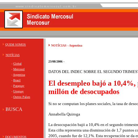
QUEM SOMOS
NOTÍCIAS - Argentina
NOTÍCIAS
23/08/2006 -
-
Global
-
Mercosul
DATOS DEL INDEC SOBRE EL SEGUNDO TRIME
-
Argentina
-
Brasil
El desempleo bajó a 10,4%, 
-
Paraguay
millón de desocupados
-
Uruguay
-
Outros Países
Si no se computan los planes sociales, la tasa de des
BUSCA
Annabella Quiroga
La desocupación bajó a 10,4% en el segundo trimestr
Esta cifra representa una disminución de 1,7 puntos co
2005, cuando fue de 12,1%. Esta recuperación se da 
DOCUMENTOS