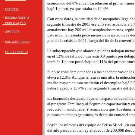
económico del 8% anual. En relación al primer trimest
bajó 1 punto, ya que estaba en 11,4%.
ESTUDOS
RECEBA NOSSAS
Con estos datos, la cantidad de desocupados llega aho
PUBLICAÇÕES
segundo trimestre de 2005 ese universo ascendía a 1,
actualmente hay 200 mil desempleados menos, según s
ARQUIVO
Este nivel representa poco menos de la mitad de la de
pico de la crisis de 2001, luego del fin de la convertib
ENLACES (LINKS)
La subocupación que abarca a quienes trabajan menos
FALE CONOSCO
en el 12%, de tal modo que está 0,8 puntos por debaj
también 1 punto por debajo del 11% del primer trimes
Si no se considera ocupados a los beneficiarios de los
eleva a 12,8%. Aunque la tasa es más alta, la reducción
mucho mayor: en esta medición el desempleo bajó 2,9
haber llegado a 15,7% en el segundo trimestre del 20
En Economía destacaron que el traspaso de beneficiari
al programa Familias y al Seguro de capacitación y e
reducción mencionada. Y remarcaron que "los datos re
puestos de trabajo genuinos, es decir, sin contar el im
Según los números del equipo de Felisa Miceli, en c
del año pasado ahora hay alrededor de 200.000 deso