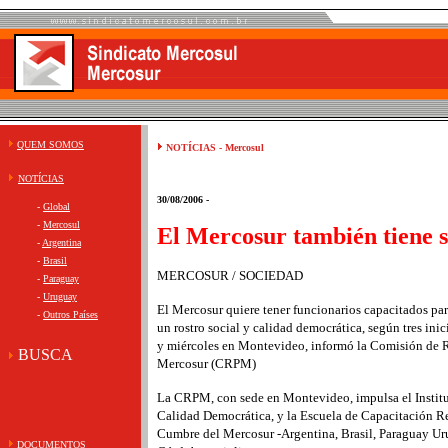
QUEM SOMOS
NOTÍCIAS - Mercosul
NOTÍCIAS
30/08/2006 -
-
Global
-
Mercosul
El Mercosur también tiene s
-
Argentina
-
Brasil
MERCOSUR / SOCIEDAD
-
Paraguay
-
Uruguay
El Mercosur quiere tener funcionarios capacitados par
-
Outros Países
un rostro social y calidad democrática, según tres inic
y miércoles en Montevideo, informó la Comisión de 
BUSCA
Mercosur (CRPM)
La CRPM, con sede en Montevideo, impulsa el Institut
Calidad Democrática, y la Escuela de Capacitación R
Cumbre del Mercosur -Argentina, Brasil, Paraguay Ur
DOCUMENTOS