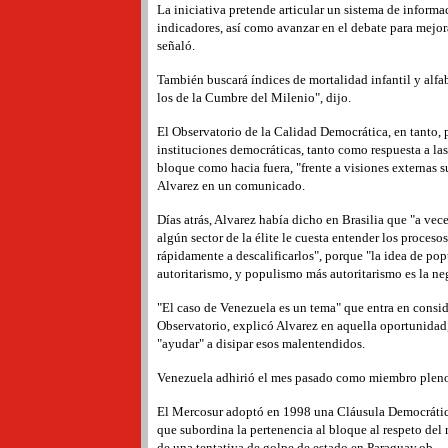
La iniciativa pretende articular un sistema de inform
indicadores, así como avanzar en el debate para mejora
señaló.
También buscará índices de mortalidad infantil y alf
los de la Cumbre del Milenio", dijo.
El Observatorio de la Calidad Democrática, en tanto, 
instituciones democráticas, tanto como respuesta a l
bloque como hacia fuera, "frente a visiones externas su
Alvarez en un comunicado.
Días atrás, Alvarez había dicho en Brasilia que "a vec
algún sector de la élite le cuesta entender los proceso
rápidamente a descalificarlos", porque "la idea de pop
autoritarismo, y populismo más autoritarismo es la ne
"El caso de Venezuela es un tema" que entra en consid
Observatorio, explicó Alvarez en aquella oportunidad,
"ayudar" a disipar esos malentendidos.
Venezuela adhirió el mes pasado como miembro pleno
El Mercosur adoptó en 1998 una Cláusula Democrática
que subordina la pertenencia al bloque al respeto del
de una tentativa de golpe de estado en Paraguay.
ob