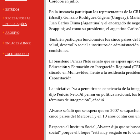
Córdoba en julio.
ESTUDOS
En la instancia participan los representantes de la C
(Brasil), Gonzalo Rodríguez Gigena (Uruguay), María
RECEBA NOSSAS
Juan Carlos Olima (Argentina) y el encargado de neg
PUBLICAÇÕES
Scappini; así como su presidente, el argentino Carlos 
ARQUIVO
También participan funcionarios los cinco países del 
ENLACES (LINKS)
salud, desarrollo social e institutos de administración 
comisiones.
FALE CONOSCO
El brasileño Pericás Neto señaló que se espera aprovec
Educación y Formación en Integración Regional (CEFI
situado en Montevideo, frente a la residencia presiden
Capacitación.
La iniciativa "va a permitir una conciencia de la inte
dijo Pericás Neto. Al pensar en política nacional, los 
términos de integración", añadió.
Alvarez señaló que se espera que en 2007 se capaciten
cinco países del Mercosur, y en 10 años contar con un
Respecto al Instituto Social, Alvarez dijo que se busc
social" porque el bloque "está muy sesgado en lo come