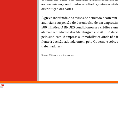
ao nervosismo, com filiados revoltados, outros abatid
distribuição das cartas.
A greve indefinida e os avisos de demissão ocorrera
anunciar a suspensão do desembolso de um empréstim
500 milhões. O BNDES condicionou seu crédito a um a
alemã e o Sindicato dos Metalúrgicos do ABC. A dec
pelo sindicato. A empresa automobilística ainda não 
frente à decisão adotada ontem pelo Governo e sobre a
trabalhadores.t
Fonte:
Tribuna da Imprensa