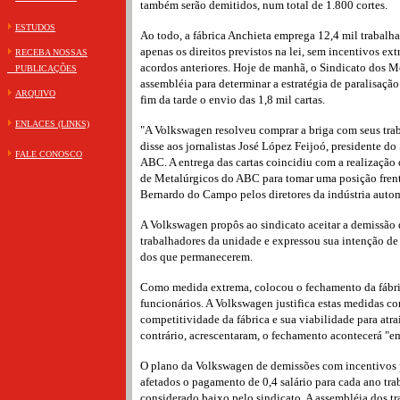
também serão demitidos, num total de 1.800 cortes.
ESTUDOS
Ao todo, a fábrica Anchieta emprega 12,4 mil trabalh
apenas os direitos previstos na lei, sem incentivos ex
RECEBA NOSSAS
acordos anteriores. Hoje de manhã, o Sindicato dos M
PUBLICAÇÕES
assembléia para determinar a estratégia de paralisaçã
ARQUIVO
fim da tarde o envio das 1,8 mil cartas.
ENLACES (LINKS)
"A Volkswagen resolveu comprar a briga com seus trab
disse aos jornalistas José López Feijoó, presidente d
FALE CONOSCO
ABC. A entrega das cartas coincidiu com a realização
de Metalúrgicos do ABC para tomar uma posição frent
Bernardo do Campo pelos diretores da indústria auto
A Volkswagen propôs ao sindicato aceitar a demissão
trabalhadores da unidade e expressou sua intenção de r
dos que permanecerem.
Como medida extrema, colocou o fechamento da fábric
funcionários. A Volkswagen justifica estas medidas co
competitividade da fábrica e sua viabilidade para atr
contrário, acrescentaram, o fechamento acontecerá "em
O plano da Volkswagen de demissões com incentivos 
afetados o pagamento de 0,4 salário para cada ano tra
considerado baixo pelo sindicato. A assembléia dos 