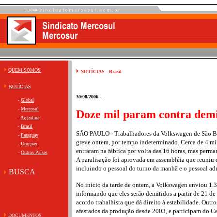
QUEM SOMOS
NOTÍCIAS - Brasil
NOTÍCIAS
30/08/2006 -
-
Global
-
Mercosul
Doze mil param contra demi
-
Argentina
-
Brasil
SÃO PAULO - Trabalhadores da Volkswagen de São B
-
Paraguay
greve ontem, por tempo indeterminado. Cerca de 4 mil
-
Uruguay
entraram na fábrica por volta das 16 horas, mas perm
-
Outros Países
A paralisação foi aprovada em assembléia que reuniu c
incluindo o pessoal do turno da manhã e o pessoal adm
BUSCA
No início da tarde de ontem, a Volkswagen enviou 1.30
informando que eles serão demitidos a partir de 21 d
acordo trabalhista que dá direito à estabilidade. Outr
afastados da produção desde 2003, e participam do C
DOCUMENTOS