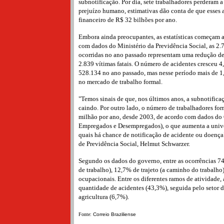
subnotificação. Por dia, sete trabalhadores perderam 
prejuízo humano, estimativas dão conta de que esses
financeiro de R$ 32 bilhões por ano.
Embora ainda preocupantes, as estatísticas começam a
com dados do Ministério da Previdência Social, as 2.
ocorridas no ano passado representam uma redução d
2.839 vítimas fatais. O número de acidentes cresceu 
528.134 no ano passado, mas nesse período mais de 1
no mercado de trabalho formal.
"Temos sinais de que, nos últimos anos, a subnotifica
caindo. Por outro lado, o número de trabalhadores for
milhão por ano, desde 2003, de acordo com dados do 
Empregados e Desempregados), o que aumenta a univer
quais há chance de notificação de acidente ou doença",
de Previdência Social, Helmut Schwarzer.
Segundo os dados do governo, entre as ocorrências 7
de trabalho), 12,7% de trajeto (a caminho do trabalh
ocupacionais. Entre os diferentes ramos de atividade, 
quantidade de acidentes (43,3%), seguida pelo setor d
agricultura (6,7%).
Fonte:
Correio Braziliense