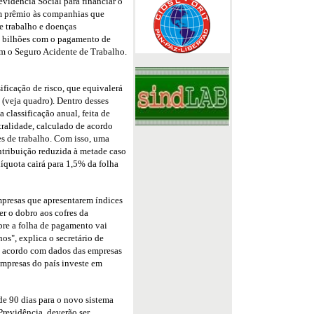
evidência Social para financiar o
m prêmio às companhias que
e trabalho e doenças
9 bilhões com o pagamento de
om o Seguro Acidente de Trabalho.
ficação de risco, que equivalerá
 (veja quadro). Dentro desses
 classificação anual, feita de
tralidade, calculado de acordo
es de trabalho. Com isso, uma
ntribuição reduzida à metade caso
líquota cairá para 1,5% da folha
resas que apresentarem índices
er o dobro aos cofres da
obre a folha de pagamento vai
s", explica o secretário de
e acordo com dados das empresas
mpresas do país investe em
de 90 dias para o novo sistema
Previdência, deverão ser