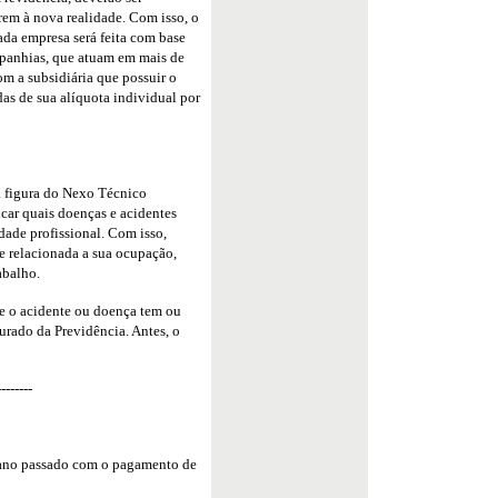
rem à nova realidade. Com isso, o
ada empresa será feita com base
panhias, que atuam em mais de
om a subsidiária que possuir o
as de sua alíquota individual por
 a figura do Nexo Técnico
car quais doenças e acidentes
dade profissional. Com isso,
e relacionada a sua ocupação,
abalho.
e o acidente ou doença tem ou
urado da Previdência. Antes, o
--------
o ano passado com o pagamento de