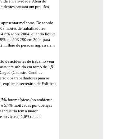
a vida em atividade. Além do
 acidentes causam um prejuízo
 apresentar melhoras. De acordo
708 mortes de trabalhadores
e 4,6% sobre 2004, quando houve
4,9%, de 503.290 em 2004 para
,2 milhão de pessoas ingressaram
ção de acidentes de trabalho vem
mais tem subido em torno de 1,5
Caged (Cadastro Geral de
so dos trabalhadores para os
 explica o secretário de Políticas
4,5% foram típicas (no ambiente
o) e 5,7% motivadas por doenças
a indústria tem a maior
e serviços (41,6%) e pela