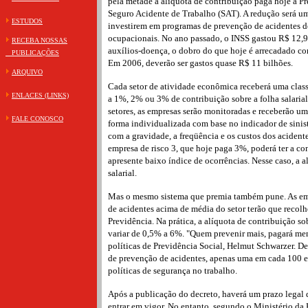
pela metade a alíquota de contribuição paga hoje à Pr
Seguro Acidente de Trabalho (SAT). A redução será u
ESTUDOS
investirem em programas de prevenção de acidentes d
ocupacionais. No ano passado, o INSS gastou R$ 12,
RECEBA NOSSAS
auxílios-doença, o dobro do que hoje é arrecadado c
PUBLICAÇÕES
Em 2006, deverão ser gastos quase R$ 11 bilhões.
ARQUIVO
Cada setor de atividade econômica receberá uma classi
ENLACES (LINKS)
a 1%, 2% ou 3% de contribuição sobre a folha salarial
setores, as empresas serão monitoradas e receberão uma
FALE CONOSCO
forma individualizada com base no indicador de sinis
com a gravidade, a freqüência e os custos dos acident
empresa de risco 3, que hoje paga 3%, poderá ter a co
apresente baixo índice de ocorrências. Nesse caso, a a
salarial.
Mas o mesmo sistema que premia também pune. As emp
de acidentes acima de média do setor terão que recolh
Previdência. Na prática, a alíquota de contribuição s
variar de 0,5% a 6%. "Quem prevenir mais, pagará meno
políticas de Previdência Social, Helmut Schwarzer. D
de prevenção de acidentes, apenas uma em cada 100 e
políticas de segurança no trabalho.
Após a publicação do decreto, haverá um prazo legal 
entrar em vigor. No entanto, segundo o Ministério da 