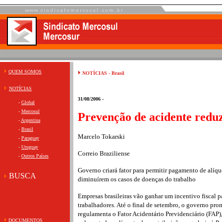
QUEM SOMOS
NOTÍCIAS - Brasil
NOTÍCIAS
31/08/2006 -
-
Global
-
Mercosul
Prevenção de acidente reduz
-
Argentina
-
Brasil
Marcelo Tokarski
-
Paraguay
-
Uruguay
Correio Braziliense
-
Outros Países
Governo criará fator para permitir pagamento de alíq
BUSCA
diminuírem os casos de doenças do trabalho
Empresas brasileiras vão ganhar um incentivo fiscal p
trabalhadores. Até o final de setembro, o governo pro
regulamenta o Fator Acidentário Previdenciário (FAP)
DOCUMENTOS