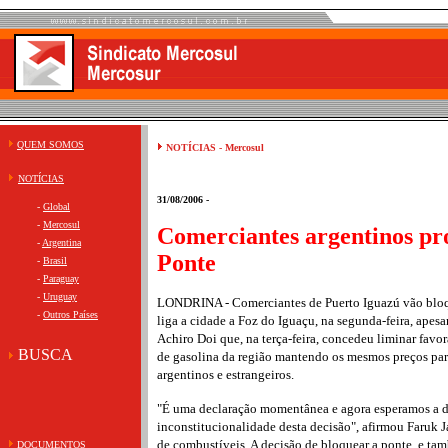
QUEM SOMOS
NOTÍCIAS - Mercosul
NOTÍCIAS
31/08/2006 -
-
Global
-
Mercosul
Comerciantes argentinos p
-
Argentina
Ponte
-
Brasil
-
Paraguay
-
Uruguay
LONDRINA - Comerciantes de Puerto Iguazú vão bloqu
-
Outros Países
liga a cidade a Foz do Iguaçu, na segunda-feira, apesa
Achiro Doi que, na terça-feira, concedeu liminar favor
BUSCA
de gasolina da região mantendo os mesmos preços par
argentinos e estrangeiros.
"É uma declaração momentânea e agora esperamos a d
inconstitucionalidade desta decisão", afirmou Faruk Ja
de combustíveis. A decisão de bloquear a ponte, e tam
DOCUMENTOS