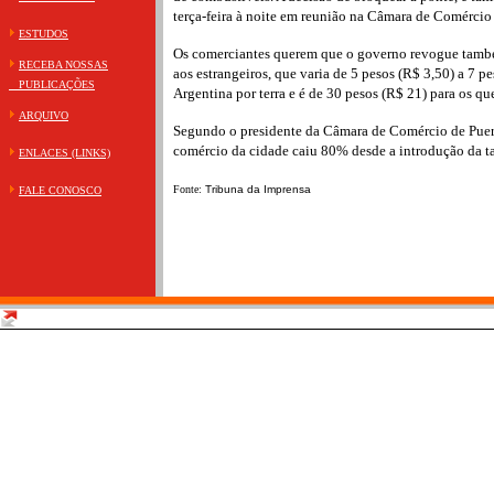
terça-feira à noite em reunião na Câmara de Comércio
ESTUDOS
Os comerciantes querem que o governo revogue també
RECEBA NOSSAS
aos estrangeiros, que varia de 5 pesos (R$ 3,50) a 7 p
PUBLICAÇÕES
Argentina por terra e é de 30 pesos (R$ 21) para os qu
ARQUIVO
Segundo o presidente da Câmara de Comércio de Puert
comércio da cidade caiu 80% desde a introdução da ta
ENLACES (LINKS)
Fonte:
Tribuna da Imprensa
FALE CONOSCO