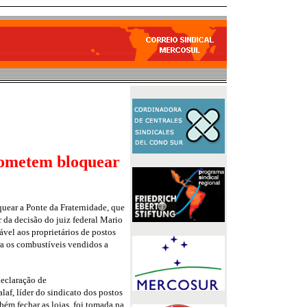
rometem bloquear
ear a Ponte da Fraternidade, que
r da decisão do juiz federal Mario
ável aos proprietários de postos
a os combustíveis vendidos a
eclaração de
laf, líder do sindicato dos postos
bém fechar as lojas, foi tomada na