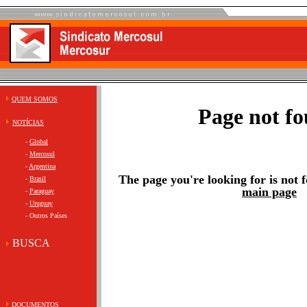
QUEM SOMOS
Page not f
NOTÍCIAS
-
Global
-
Mercosul
-
Argentina
The page you're looking for is not f
-
Brasil
main page
-
Paraguay
-
Uruguay
-
Outros Países
BUSCA
DOCUMENTOS