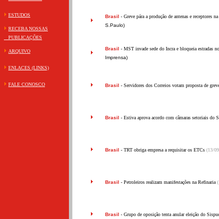
ESTUDOS
Brasil
- Greve pára a produção de antenas e receptores na
S.Paulo)
RECEBA NOSSAS
PUBLICAÇÕES
Brasil
- MST invade sede do Incra e bloqueia estradas 
ARQUIVO
Imprensa)
ENLACES (LINKS)
FALE CONOSCO
Brasil
- Servidores dos Correios votam proposta de gre
Brasil
- Estiva aprova acordo com câmaras setoriais do 
Brasil
- TRT obriga empresa a requisitar os ETCs
(13/09
Brasil
- Petroleiros realizam manifestações na Refinaria
(
Brasil
- Grupo de oposição tenta anular eleição do Sisp