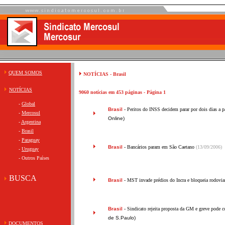
QUEM SOMOS
NOTÍCIAS - Brasil
NOTÍCIAS
9060 notícias em 453 páginas - Página 1
-
Global
Brasil
- Peritos do INSS decidem parar por dois dias a pa
-
Mercosul
Online)
-
Argentina
-
Brasil
-
Paraguay
Brasil
- Bancários param em São Caetano
(13/09/2006)
-
Uruguay
-
Outros Países
BUSCA
Brasil
- MST invade prédios do Incra e bloqueia rodovi
Brasil
- Sindicato rejeita proposta da GM e greve pode c
de S.Paulo)
DOCUMENTOS