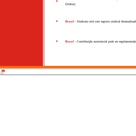
Online)
Brasil
- Sindicato está com registro sindical desatualiza
Brasil
- Contribuição assistencial pode ser regulamentad