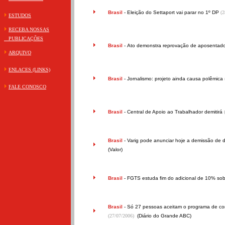
Brasil
-
Eleição do Settaport vai parar no 1º DP
(2
ESTUDOS
RECEBA NOSSAS
PUBLICAÇÕES
Brasil
-
Ato demonstra reprovação de aposentado
ARQUIVO
ENLACES (LINKS)
Brasil
-
Jornalismo: projeto ainda causa polêmica
FALE CONOSCO
Brasil
-
Central de Apoio ao Trabalhador demitirá
Brasil
-
Varig pode anunciar hoje a demissão de de
(Valor)
Brasil
-
FGTS estuda fim do adicional de 10% sob
Brasil
-
Só 27 pessoas aceitam o programa de cor
(27/07/2006)
(Diário do Grande ABC)