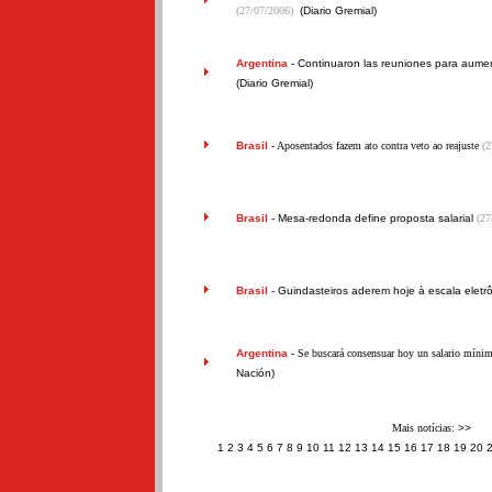
(27/07/2006)
(Diario Gremial)
Argentina
-
Continuaron las reuniones para aument
(Diario Gremial)
Brasil
- Aposentados fazem ato contra veto ao reajuste
(2
Brasil
-
Mesa-redonda define proposta salarial
(27
Brasil
-
Guindasteiros aderem hoje à escala eletr
Argentina
- Se buscará consensuar hoy un salario míni
Nación)
Mais notícias:
>>
1
2
3
4
5
6
7
8
9
10
11
12
13
14
15
16
17
18
19
20