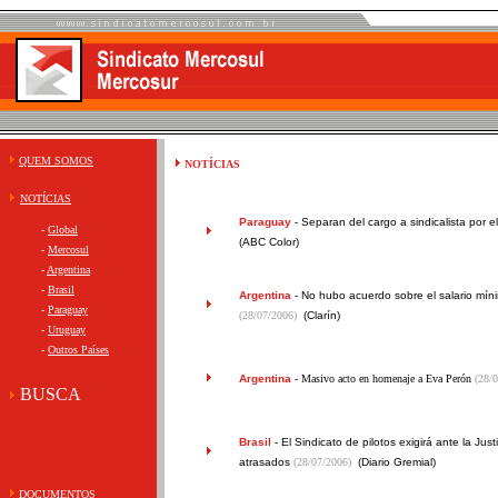
QUEM SOMOS
NOTÍCIAS
NOTÍCIAS
Paraguay
-
Separan del cargo a sindicalista por el 
-
Global
(ABC Color)
-
Mercosul
-
Argentina
-
Brasil
Argentina
-
No hubo acuerdo sobre el salario míni
-
Paraguay
(28/07/2006)
(Clarín)
-
Uruguay
-
Outros Países
Argentina
- Masivo acto en homenaje a Eva Perón
(28/
BUSCA
Brasil
-
El Sindicato de pilotos exigirá ante la Jus
atrasados
(28/07/2006)
(Diario Gremial)
DOCUMENTOS