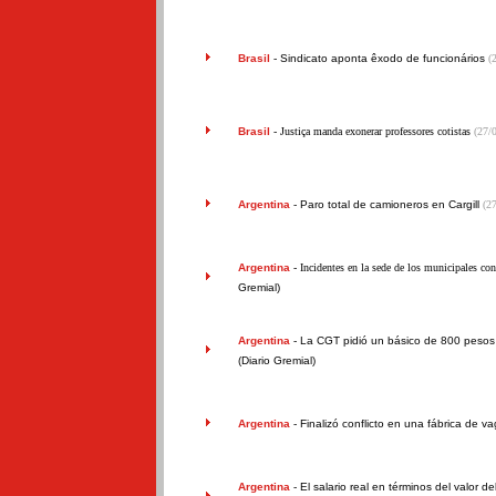
Brasil
-
Sindicato aponta êxodo de funcionários
(
Brasil
- Justiça manda exonerar professores cotistas
(27/
Argentina
-
Paro total de camioneros en Cargill
(2
Argentina
- Incidentes en la sede de los municipales co
Gremial)
Argentina
-
La CGT pidió un básico de 800 pesos 
(Diario Gremial)
Argentina
-
Finalizó conflicto en una fábrica de v
Argentina
-
El salario real en términos del valor d