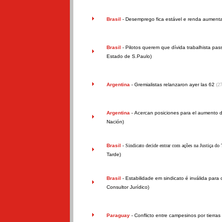
Brasil
-
Desemprego fica estável e renda aument
Brasil
-
Pilotos querem que dívida trabalhista pas
Estado de S.Paulo)
Argentina
-
Gremialistas relanzaron ayer las 62
(2
Argentina
-
Acercan posiciones para el aumento d
Nación)
Brasil
- Sindicato decide entrar com ações na Justiça do 
Tarde)
Brasil
-
Estabilidade em sindicato é inválida para
Consultor Jurídico)
Paraguay
-
Conflicto entre campesinos por tierras