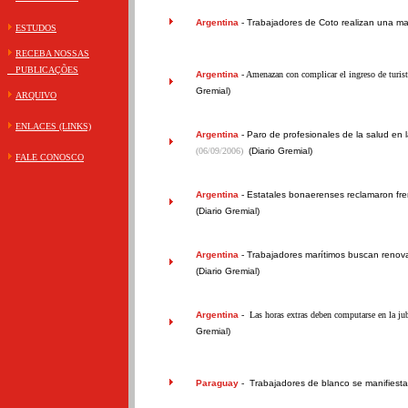
Argentina
-
Trabajadores de Coto realizan una m
ESTUDOS
RECEBA NOSSAS
PUBLICAÇÕES
Argentina
- Amenazan con complicar el ingreso de turis
Gremial)
ARQUIVO
ENLACES (LINKS)
Argentina
-
Paro de profesionales de la salud en 
(06/09/2006)
(Diario Gremial)
FALE CONOSCO
Argentina
-
Estatales bonaerenses reclamaron fre
(Diario Gremial)
Argentina
-
Trabajadores marítimos buscan renova
(Diario Gremial)
Argentina
- Las horas extras deben computarse en la jub
Gremial)
Paraguay
-
Trabajadores de blanco se manifiest