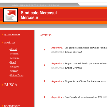
QUEM SOMOS
NOTÍCIAS
NOTÍCIAS
Argentina
- Los gremios aeronáuticos apoyan la "desmilit
-
Global
(06/09/2006)
(Diario Gremial)
-
Mercosul
-
Argentina
-
Brasil
Argentina
- Amparo contra el Estado por presunta discr
-
Paraguay
(06/09/2006)
(Diario Gremial)
-
Uruguay
-
Outros Países
Argentina
-
El gremio de Obras Sanitarias obtuvo
BUSCA
Argentina
- Para Conadu, el paro alcanzará un 80%
(06/
DOCUMENTOS