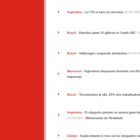
Argentina
- La CTA va hacia las elecciones
(05/09/2006
Brasil
- Bancários param 50 agências no Grande ABC
(0
Brasil
-
Volksvagen suspende demissões
(05/09/2
Mercosul
-
Argentinos bloqueiam fronteira com Bra
Imprensa)
Brasil
-
Terceirizados já são 16% dos trabalhador
Argentina
- El oligopolio petrolero no necesita ganar el
(05/09/2006)
(Rebanadas de Realidad)
Global
- España endurece el tono con los inmigrantes cl