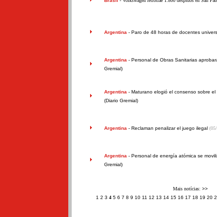
Brasil
- Volkswagen retrotrae 1.800 despidos en San Pa
Argentina
-
Paro de 48 horas de docentes universi
Argentina
-
Personal de Obras Sanitarias aprobar
Gremial)
Argentina
-
Maturano elogió el consenso sobre el 
(Diario Gremial)
Argentina
-
Reclaman penalizar el juego ilegal
(05
Argentina
-
Personal de energía atómica se movil
Gremial)
Mais notícias:
>>
1
2
3
4
5
6
7
8
9
10
11
12
13
14
15
16
17
18
19
20
2