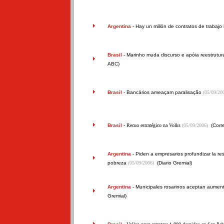
Argentina
-
Hay un millón de contratos de trabajo 
Brasil
-
Marinho muda discurso e apóia reestrutur
ABC)
Brasil
-
Bancários ameaçam paralisação
(05/09/20
Brasil
- Recuo estratégico na Volks
(05/09/2006)
(Corre
Argentina
-
Piden a empresarios profundizar la res
pobreza
(05/09/2006)
(Diario Gremial)
Argentina
-
Municipales rosarinos aceptan aumen
Gremial)