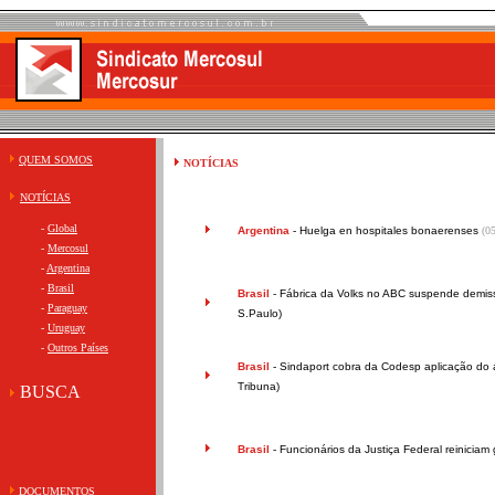
QUEM SOMOS
NOTÍCIAS
NOTÍCIAS
-
Global
Argentina
-
Huelga en hospitales bonaerenses
(0
-
Mercosul
-
Argentina
-
Brasil
Brasil
-
Fábrica da Volks no ABC suspende demis
-
Paraguay
S.Paulo)
-
Uruguay
-
Outros Países
Brasil
-
Sindaport cobra da Codesp aplicação do a
Tribuna)
BUSCA
Brasil
-
Funcionários da Justiça Federal reiniciam
DOCUMENTOS