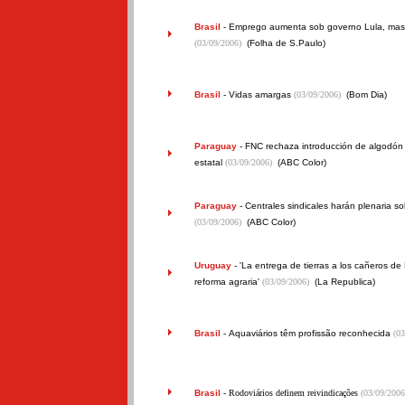
Brasil
-
Emprego aumenta sob governo Lula, mas 
(03/09/2006)
(Folha de S.Paulo)
Brasil
-
Vidas amargas
(03/09/2006)
(Bom Dia)
Paraguay
-
FNC rechaza introducción de algodón 
estatal
(03/09/2006)
(ABC Color)
Paraguay
-
Centrales sindicales harán plenaria so
(03/09/2006)
(ABC Color)
Uruguay
-
'La entrega de tierras a los cañeros de 
reforma agraria'
(03/09/2006)
(La Republica)
Brasil
-
Aquaviários têm profissão reconhecida
(03
Brasil
- Rodoviários definem reivindicações
(03/09/2006