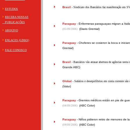
Brasil
- Sindicato dos Bancários faz manifestação em S
ESTUDOS
RECEBA NOSSAS
PUBLICAÇÕES
Paraguay
-
Enfermeras paraguayas migran a Italia 
(05/09/2006)
(Diario Gremial)
ARQUIVO
ENLACES (LINKS)
Paraguay
-
Choferes se cosieron la boca e inicia
Gremial)
FALE CONOSCO
Brasil
- Bancários vão atrasar abertura de agências nesta 
Grande ABC)
Global
- Salários e desequilíbrios em conta corrente são
(Valor)
Paraguay
-
Gremios médicos están en pie de guer
(04/09/2006)
(ABC Color)
Paraguay
-
Niños pidieron retiro de menores de la
(04/09/2006)
(ABC Color)