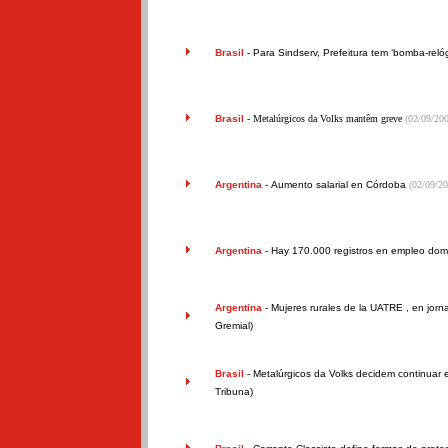
Brasil
-
Para Sindserv, Prefeitura tem ‘bomba-relóg
Brasil
- Metalúrgicos da Volks mantêm greve
(02/09/200
Argentina
-
Aumento salarial en Córdoba
(02/09/20
Argentina
-
Hay 170.000 registros en empleo dom
Argentina
-
Mujeres rurales de la UATRE , en jor
Gremial)
Brasil
-
Metalúrgicos da Volks decidem continuar 
Tribuna)