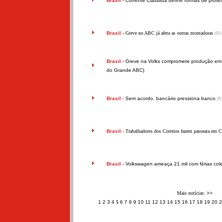
Brasil
-
Corrente Classista define formas de prote
Brasil
- Greve no ABC já afeta as outras montadoras
(01
Brasil
-
Greve na Volks compromete produção em o
do Grande ABC)
Brasil
-
Sem acordo, bancário pressiona banco
(0
Brasil
- Trabalhadores dos Correios fazem passeata em C
Brasil
-
Volkswagen ameaça 21 mil com férias cole
Mais notícias:
>>
1
2
3
4
5
6
7
8
9
10
11
12
13
14
15
16
17
18
19
20
2