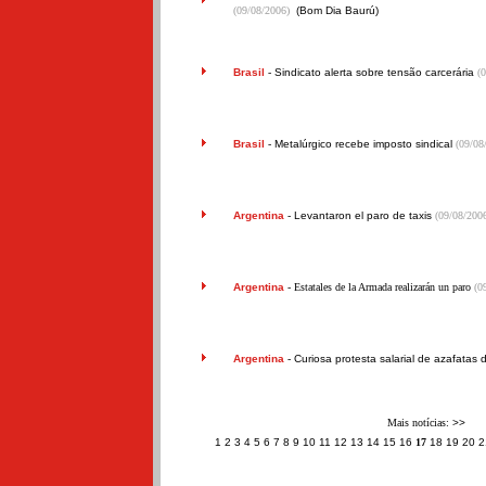
(09/08/2006)
(Bom Dia Baurú)
Brasil
-
Sindicato alerta sobre tensão carcerária
(
Brasil
-
Metalúrgico recebe imposto sindical
(09/08
Argentina
-
Levantaron el paro de taxis
(09/08/200
Argentina
- Estatales de la Armada realizarán un paro
(0
Argentina
-
Curiosa protesta salarial de azafatas
Mais notícias:
>>
1
2
3
4
5
6
7
8
9
10
11
12
13
14
15
16
17
18
19
20
2