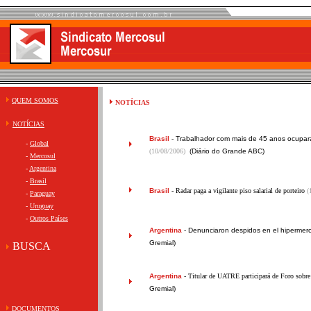
QUEM SOMOS
NOTÍCIAS
NOTÍCIAS
Brasil
-
Trabalhador com mais de 45 anos ocupar
-
Global
(10/08/2006)
(Diário do Grande ABC)
-
Mercosul
-
Argentina
-
Brasil
Brasil
- Radar paga a vigilante piso salarial de porteiro
(
-
Paraguay
-
Uruguay
-
Outros Países
Argentina
-
Denunciaron despidos en el hipermer
Gremial)
BUSCA
Argentina
- Titular de UATRE participará de Foro sobre
Gremial)
DOCUMENTOS