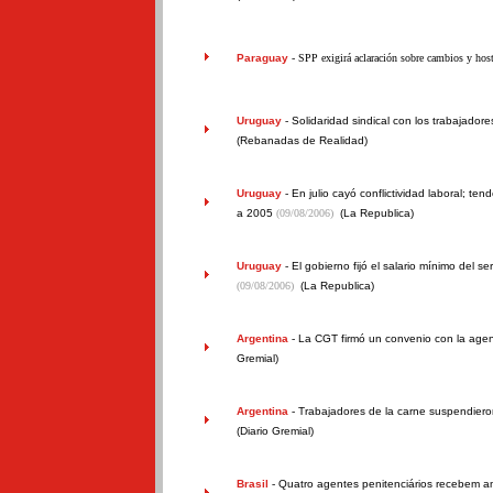
Paraguay
- SPP exigirá aclaración sobre cambios y ho
Uruguay
-
Solidaridad sindical con los trabajadore
(Rebanadas de Realidad)
Uruguay
-
En julio cayó conflictividad laboral; te
a 2005
(09/08/2006)
(La Republica)
Uruguay
-
El gobierno fijó el salario mínimo del s
(09/08/2006)
(La Republica)
Argentina
-
La CGT firmó un convenio con la age
Gremial)
Argentina
-
Trabajadores de la carne suspendier
(Diario Gremial)
Brasil
-
Quatro agentes penitenciários recebem am