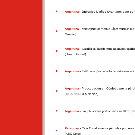
Argentina
-
Judiciales jujeños levantaron paro de 
Argentina
- Municipales de Vicente López reclaman mejo
Gremial)
Argentina
- Reunión en Trabajo entre empleados públic
(Diario Gremial)
Argentina
- Ratificaron plan de lucha de visitadores mé
Argentina
-
Preocupación en Córdoba por la pérdi
(10/08/2006)
(La Nación)
Argentina
- Las jubilaciones podrían subir en 2007
(10/
Paraguay
-
Caja Fiscal arrastra pérdidas por valo
(ABC Color)