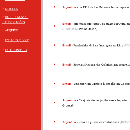
Argentina
-
La CGT de La Matanza homenajea a U
ESTUDOS
RECEBA NOSSAS
PUBLICAÇÕES
Brasil
-
Informalidade tornou-se traço estrutural n
(10/08/2006)
(Valor Online)
ARQUIVO
ENLACES (LINKS)
Brasil
- Funcionários da Sata fazem greve no Rio
(10/08
FALE CONOSCO
Brasil
- Secretaria Nacional dos Químicos abre congress
Brasil
-
Sindaport dá ultimato à direção da Codes
Argentina
-
Reajuste de las jubilaciones llegaría 
Gremial)
Argentina
-
Paro de judiciales cordobeses
(10/08/2