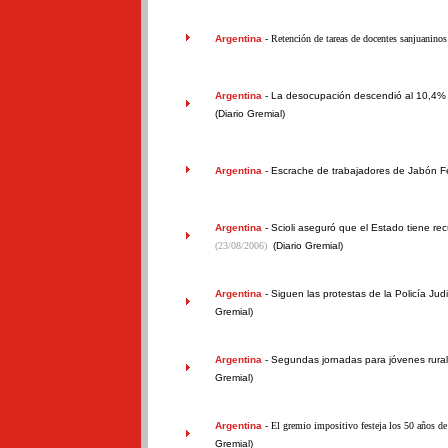
Argentina
- Retención de tareas de docentes sanjuanino
Argentina
-
La desocupación descendió al 10,4% 
(Diario Gremial)
Argentina
-
Escrache de trabajadores de Jabón F
Argentina
-
Scioli aseguró que el Estado tiene recu
(23/08/2006)
(Diario Gremial)
Argentina
-
Siguen las protestas de la Policía Jud
Gremial)
Argentina
-
Segundas jornadas para jóvenes rurale
Gremial)
Argentina
- El gremio impositivo festeja los 50 años de
Gremial)