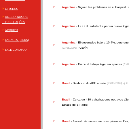
Argentina
-
Siguen los problemas en el Hospital F
ESTUDOS
RECEBA NOSSAS
PUBLICAÇÕES
Argentina
-
La CGT, satisfecha por un nuevo logr
ARQUIVO
ENLACES (LINKS)
Argentina
-
El desempleo bajó a 10,4%, pero que
(23/08/2006)
(Clarín)
FALE CONOSCO
Argentina
-
Crece el trabajo legal sin aportes
(23/0
Brasil
-
Sindicato do ABC admite
(23/08/2006)
(O 
Brasil
-
Cerca de 430 trabalhadores escravos sã
Estado de S.Paulo)
Brasil
- Aumento do mínimo não reduz pobreza no País,