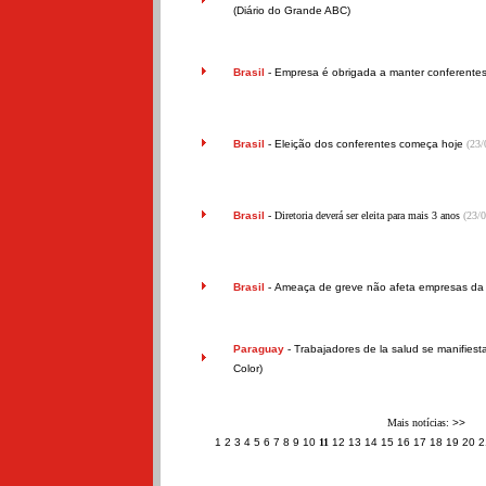
(Diário do Grande ABC)
Brasil
-
Empresa é obrigada a manter conferente
Brasil
-
Eleição dos conferentes começa hoje
(23/
Brasil
- Diretoria deverá ser eleita para mais 3 anos
(23/
Brasil
-
Ameaça de greve não afeta empresas da
Paraguay
-
Trabajadores de la salud se manifiest
Color)
Mais notícias:
>>
1
2
3
4
5
6
7
8
9
10
11
12
13
14
15
16
17
18
19
20
2