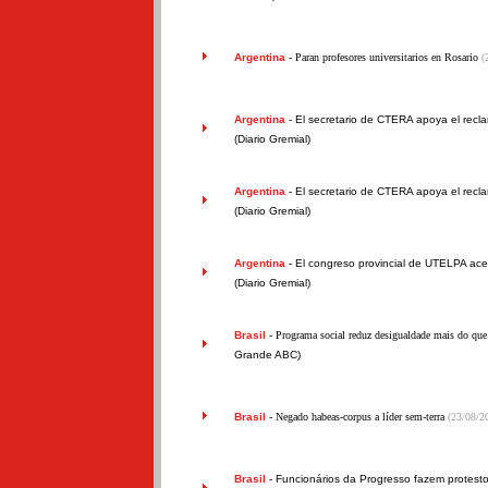
Argentina
- Paran profesores universitarios en Rosario
(
Argentina
-
El secretario de CTERA apoya el recl
(Diario Gremial)
Argentina
-
El secretario de CTERA apoya el recl
(Diario Gremial)
Argentina
-
El congreso provincial de UTELPA acep
(Diario Gremial)
Brasil
- Programa social reduz desigualdade mais do q
Grande ABC)
Brasil
- Negado habeas-corpus a líder sem-terra
(23/08/2
Brasil
-
Funcionários da Progresso fazem protesto