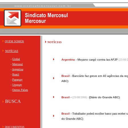
QUEM SOMOS
NOTÍCIAS
NOTÍCIAS
-
Global
Argentina
-
Moyano cargó contra las AFJP
(23/08/
-
Mercosul
-
Argentina
-
Brasil
Brasil
-
Bancário faz greve em 40 agências da re
-
Paraguay
ABC)
-
Uruguay
-
Outros Países
Brasil
-
(23/08/2006)
(Diário do Grande ABC)
BUSCA
Brasil
- Trabalhador poderá escolher banco para receber s
do Grande ABC)
DOCUMENTOS